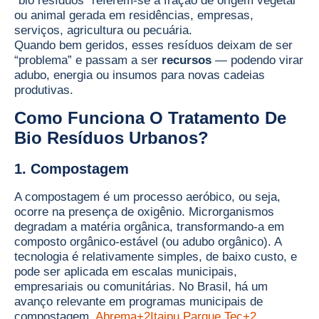
“bio resíduos” referem-se à fração de origem vegetal
ou animal gerada em residências, empresas,
serviços, agricultura ou pecuária.
Quando bem geridos, esses resíduos deixam de ser
“problema” e passam a ser
recursos
— podendo virar
adubo, energia ou insumos para novas cadeias
produtivas.
Como Funciona O Tratamento De
Bio Resíduos Urbanos?
1. Compostagem
A compostagem é um processo aeróbico, ou seja,
ocorre na presença de oxigênio. Microrganismos
degradam a matéria orgânica, transformando-a em
composto orgânico-estável (ou adubo orgânico). A
tecnologia é relativamente simples, de baixo custo, e
pode ser aplicada em escalas municipais,
empresariais ou comunitárias. No Brasil, há um
avanço relevante em programas municipais de
compostagem.
Abrema+2Itaipu Parque Tec+2