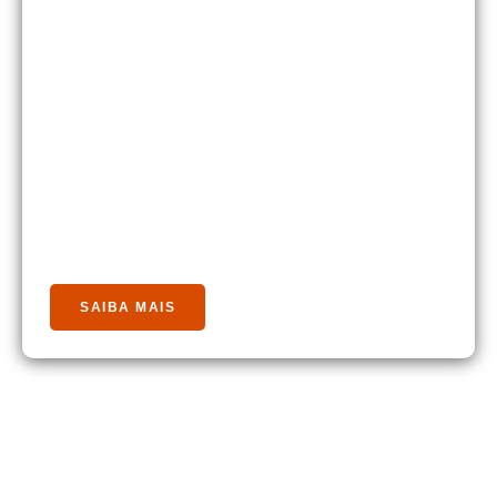
Como se inscrever?
É simples! Preencha o formulário abaixo e um dos
nossos cooperados entrará em contato com você para
explicar os próximos passos.
Junte-se à Energycoop e ajude a construir um Brasil
mais limpo, justo e cooperativo.
A energia do futuro se constrói em rede. Vamos
juntos?
SAIBA MAIS