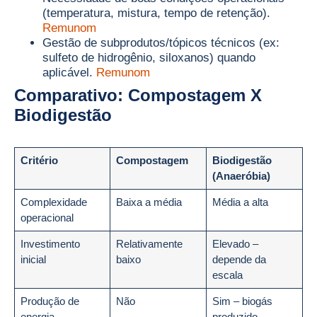
(temperatura, mistura, tempo de retenção).
Remunom
Gestão de subprodutos/tópicos técnicos (ex:
sulfeto de hidrogênio, siloxanos) quando
aplicável.
Remunom
Comparativo: Compostagem X
Biodigestão
Critério
Compostagem
Biodigestão
(Anaeróbia)
Complexidade
Baixa a média
Média a alta
operacional
Investimento
Relativamente
Elevado –
inicial
baixo
depende da
escala
Produção de
Não
Sim – biogás
energia
produzido