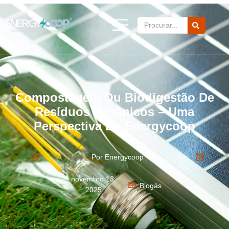
Compostagem Ou Biodigestão De
Resíduos Orgânicos – Uma
Perspectiva Da Energycoop
Por Energycoop
novembro 13,
Biogás
2025