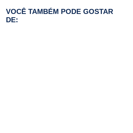
VOCÊ TAMBÉM PODE GOSTAR
DE:
RESÍDUOS AGRÍCOLAS COMO FONTE
DE ENERGIA
Transforme A “Dor Do Volume” Em
Lucro: Como O Projeto Rota Seca Da
Energycoop Resolve Os Maiores
Desafios Do Biogás
Biometano No Brasil: Como A Indústria
De Proteína Pode Lucrar Com Resíduos