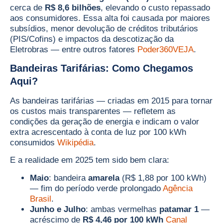
cerca de
R$ 8,6 bilhões
, elevando o custo repassado
aos consumidores. Essa alta foi causada por maiores
subsídios, menor devolução de créditos tributários
(PIS/Cofins) e impactos da descotização da
Eletrobras — entre outros fatores
Poder360
VEJA
.
Bandeiras Tarifárias: Como Chegamos
Aqui?
As bandeiras tarifárias — criadas em 2015 para tornar
os custos mais transparentes — refletem as
condições da geração de energia e indicam o valor
extra acrescentado à conta de luz por 100 kWh
consumidos
Wikipédia
.
E a realidade em 2025 tem sido bem clara:
Maio
: bandeira
amarela
(R$ 1,88 por 100 kWh)
— fim do período verde prolongado
Agência
Brasil
.
Junho e Julho
: ambas vermelhas
patamar 1
—
acréscimo de
R$ 4,46 por 100 kWh
Canal