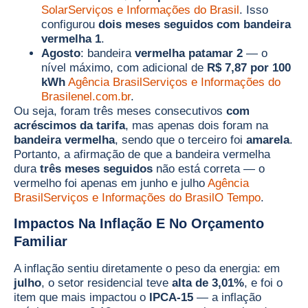
Solar
Serviços e Informações do Brasil
. Isso
configurou
dois meses seguidos com bandeira
vermelha 1
.
Agosto
: bandeira
vermelha patamar 2
— o
nível máximo, com adicional de
R$ 7,87 por 100
kWh
Agência Brasil
Serviços e Informações do
Brasil
enel.com.br
.
Ou seja, foram três meses consecutivos
com
acréscimos da tarifa
, mas apenas dois foram na
bandeira vermelha
, sendo que o terceiro foi
amarela
.
Portanto, a afirmação de que a bandeira vermelha
dura
três meses seguidos
não está correta — o
vermelho foi apenas em junho e julho
Agência
Brasil
Serviços e Informações do Brasil
O Tempo
.
Impactos Na Inflação E No Orçamento
Familiar
A inflação sentiu diretamente o peso da energia: em
julho
, o setor residencial teve
alta de 3,01%
, e foi o
item que mais impactou o
IPCA-15
— a inflação