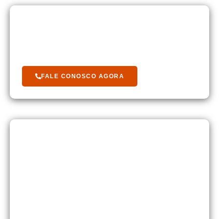
Está Com Duvida?
Fale com um de nossos cooperados.
FALE CONOSCO AGORA
Seja Um Cooperado Da Energycoop
Leve inovação e oportunidades para sua região
com a Energycoop.
Você acredita no poder da energia limpa, acessível e
sustentável? Já pensou em levar soluções como
energia solar
,
biogás
,
consultoria técnica
,
projetos
,
cursos
,
prestação de serviços
e
convênios
para a