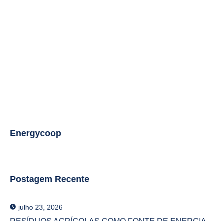
Transforme A “Dor Do Volume” Em
Lucro: Como O Projeto Rota Seca Da
Energycoop Resolve Os Maiores
Desafios Do Biogás
Biometano No Brasil: Como A Indústria
De Proteína Pode Lucrar Com Resíduos
Energycoop
Postagem Recente
julho 23, 2026