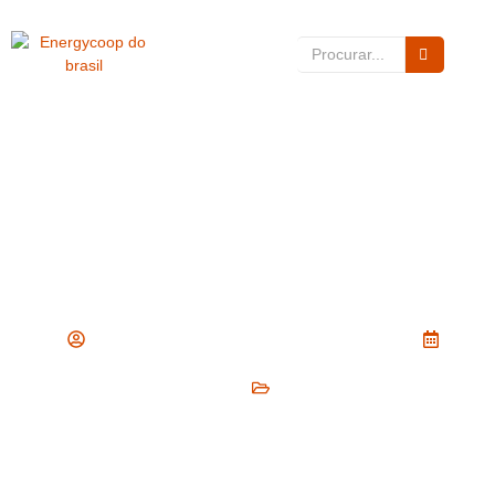
A Conta De Luz Em 2025: O Que
Está Acontecendo — Bandeira
Vermelha E Aumentos Seguidos
Por Energycoop
agosto 14, 2025
Energia Solar